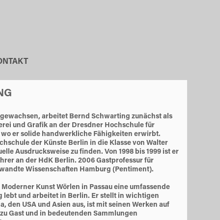
ONTAKT
NG
fgewachsen, arbeitet Bernd Schwarting zunächst als
lerei und Grafik an der Dresdner Hochschule für
 wo er solide handwerkliche Fähigkeiten erwirbt.
hschule der Künste Berlin in die Klasse von Walter
uelle Ausdrucksweise zu finden. Von 1998 bis 1999 ist er
hrer an der HdK Berlin. 2006 Gastprofessur für
ewandte Wissenschaften Hamburg (Pentiment).
Moderner Kunst Wörlen in Passau eine umfassende
bt und arbeitet in Berlin. Er stellt in wichtigen
, den USA und Asien aus, ist mit seinen Werken auf
 zu Gast und in bedeutenden Sammlungen