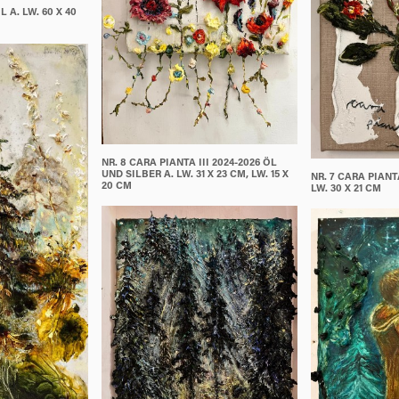
 A. LW. 60 X 40
NR. 8 CARA PIANTA III 2024-2026 ÖL
UND SILBER A. LW. 31 X 23 CM, LW. 15 X
NR. 7 CARA PIANTA
20 CM
LW. 30 X 21 CM