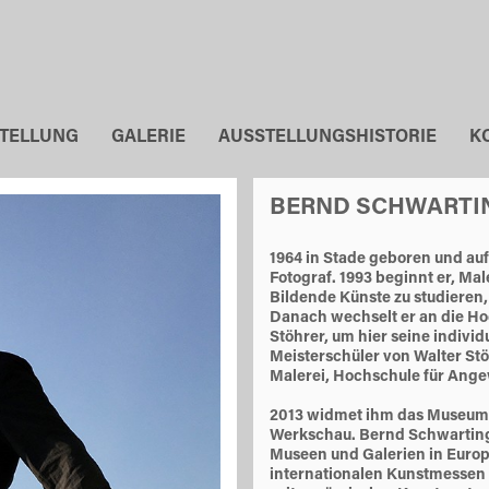
STELLUNG
GALERIE
AUSSTELLUNGSHISTORIE
K
BERND SCHWARTI
1964 in Stade geboren und au
Fotograf. 1993 beginnt er, Ma
Bildende Künste zu studieren,
Danach wechselt er an die Hoc
Stöhrer, um hier seine individ
Meisterschüler von Walter Stö
Malerei, Hochschule für Ang
2013 widmet ihm das Museum 
Werkschau. Bernd Schwarting le
Museen und Galerien in Europa
internationalen Kunstmessen