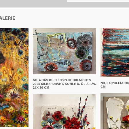
ALERIE
NR. 4 DAS BILD ERSPART DIR NICHTS
NR. 5 OPHELIA 202
2025 SILBERDRAHT, KOHLE U. ÖL A. LW.
CM
21 X 30 CM