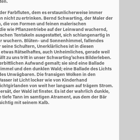
ten.
der Farbﬂuten, dem es erstaunlicherweise immer
en nicht zu ertrinken. Bernd Schwarting, der Maler der
, die von Formen und feinen malerischen
die wie Pﬂanzentriebe auf der Leinwand wuchernd,
schen Tentakeln ausgestattet, sich schlangenartig in
r wuchern. Blüten- und Sonnenhimmel, fallendes
seine Schultern, Unerklärliches ist in diesen
 etwas Rätselhaftes, auch Unheimliches, gerade weil
llt zu uns tritt in unser Schwarting’sches Bilderleben.
erbittlichen Aufwand gemalt; sie sind eine Ballade
immel und den dunklen Wald; eine Ballade des Lichts
 des Unwägbaren. Die fransigen Wolken in den
sser ist Licht locker wie von Kinderhand
ichtgirlanden von weit her langsam auf trägem Strom.
rsät, der Wald ist ﬁnster. Es ist der wahrlich dunkle,
tiefe Tann im samtigen Atrament, aus dem der Bär
sichtig mit seinem Kalb.