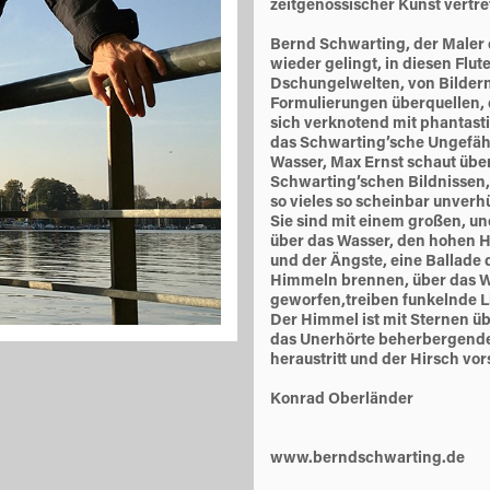
zeitgenössischer Kunst vertre
Bernd Schwarting, der Maler 
wieder gelingt, in diesen Flut
Dschungelwelten, von Bildern
Formulierungen überquellen, 
sich verknotend mit phantasti
das Schwarting’sche Ungefäh
Wasser, Max Ernst schaut über 
Schwarting’schen Bildnissen,
so vieles so scheinbar unverhü
Sie sind mit einem großen, un
über das Wasser, den hohen H
und der Ängste, eine Ballade
Himmeln brennen, über das Wa
geworfen,treiben funkelnde L
Der Himmel ist mit Sternen übe
das Unerhörte beherbergende 
heraustritt und der Hirsch vor
Konrad Oberländer
www.berndschwarting.de