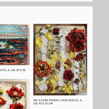
5 ÖL A. LW. 25 X 30
NR. 6 CARA PIANTA I 2024-2026 ÖL A.
LW. 42 X 32 CM