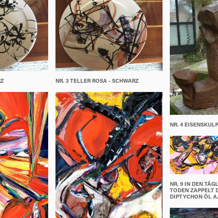
RZ
NR. 3 TELLER ROSA - SCHWARZ
NR. 4 EISENSKUL
NR. 9 IN DEN TÄ
TODEN ZAPPELT D
DIPTYCHON ÖL A.