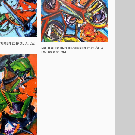
TÜMEN 2019 ÖL A. LW.
NR. 11 GIER UND BEGEHREN 2025 ÖL A.
LW. 60 X 90 CM