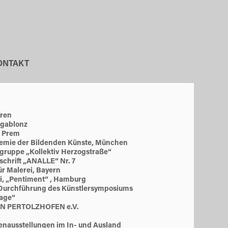
ONTAKT
oren
ugablonz
d Prem
demie der Bildenden Künste, München
ergruppe „Kollektiv Herzogstraße“
schrift „ANALLE“ Nr. 7
ür Malerei, Bayern
ei, „Pentiment“ , Hamburg
d Durchführung des Künstlersymposiums
tage“
N PERTOLZHOFEN e.V.
enausstellungen im In- und Ausland