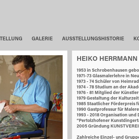
STELLUNG
GALERIE
AUSSTELLUNGSHISTORIE
K
HEIKO HERRMANN
1953 in Schrobenhausen geb
1971-73 Glasmalerlehre in Ne
1973 - 74 Schüler von Heimra
1974 - 78 Studium an der Aka
1976 - 81 Mitglied der Künstl
1979 Gestaltung der Kulturzeit
1985 Staatlicher Förderpreis f
1990 Gastprofessur für Maler
1993 - 2018 Organisation un
“Pertolzhofener Kunstdinger
2005 Gründung KUNSTVEREI
Zahlreiche Einzel- und Grupp