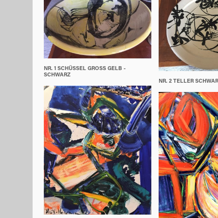
NR. 1 SCHÜSSEL GROSS GELB - S
CHWARZ
NR. 2 TELLER SCHWA