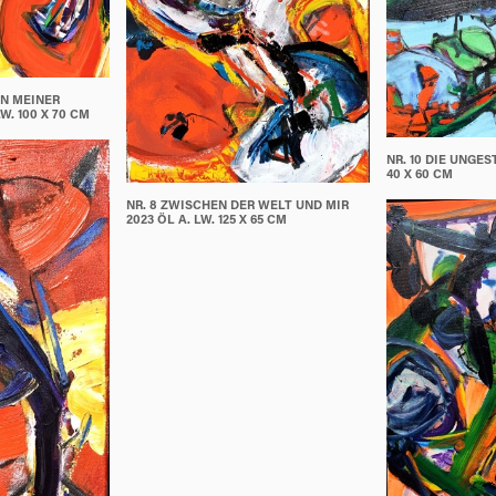
EN MEINER
W. 100 X 70 CM
NR. 10 DIE UNGES
40 X 60 CM
NR. 8 ZWISCHEN DER WELT UND MIR
2023 ÖL A. LW. 125 X 65 CM